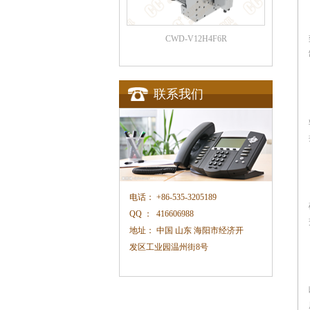
CWD-V12H4F6R
联系我们
电话：
+86-535-3205189
QQ ：
416606988
地址：
中国 山东 海阳市经济开
发区工业园温州街
8
号