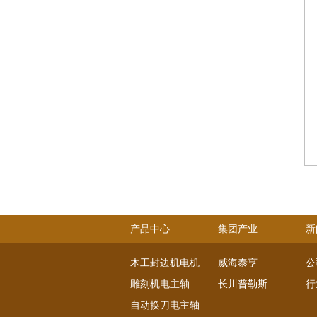
产品中心
集团产业
新
木工封边机电机
威海泰亨
公
雕刻机电主轴
长川普勒斯
行
自动换刀电主轴