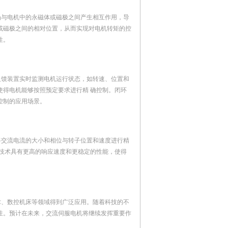
场与电机中的永磁体或磁极之间产生相互作用，导
或磁极之间的相对位置，从而实现对电机转矩的控
性。
反馈装置实时监测电机运行状态，如转速、位置和
使得电机能够按照预定要求进行精 确控制。闭环
控制的应用场景。
将交流电流的大小和相位与转子位置和速度进行精
制技术具有更高的响应速度和更稳定的性能，使得
术、数控机床等领域得到广泛应用。随着科技的不
性。预计在未来，交流伺服电机将继续发挥重要作