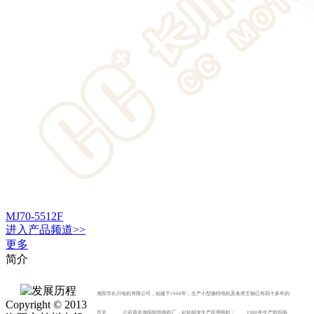
MJ70-5512F
进入
产品
频道>>
更多
简介
海阳市长川电机有限公司，始建于1968年，生产小型微特电机及各类主轴已有四十多年的
Copyright © 2013
历史。 公司原名海阳纺织电机厂，起始研发生产民用电机； 1980年生产纺织电