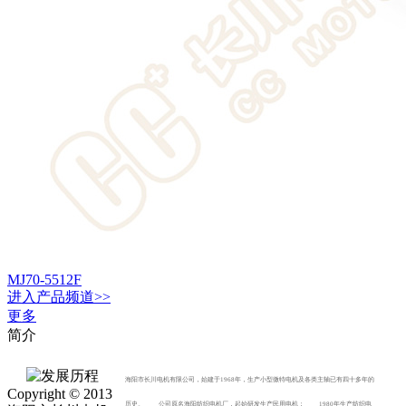
MJ70-5512F
进入
产品
频道>>
更多
简介
海阳市长川电机有限公司，始建于1968年，生产小型微特电机及各类主轴已有四十多年的
Copyright © 2013
历史。 公司原名海阳纺织电机厂，起始研发生产民用电机； 1980年生产纺织电