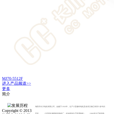
MJ70-5512F
进入
产品
频道>>
更多
简介
海阳市长川电机有限公司，始建于1968年，生产小型微特电机及各类主轴已有四十多年的
Copyright © 2013
历史。 公司原名海阳纺织电机厂，起始研发生产民用电机； 1980年生产纺织电