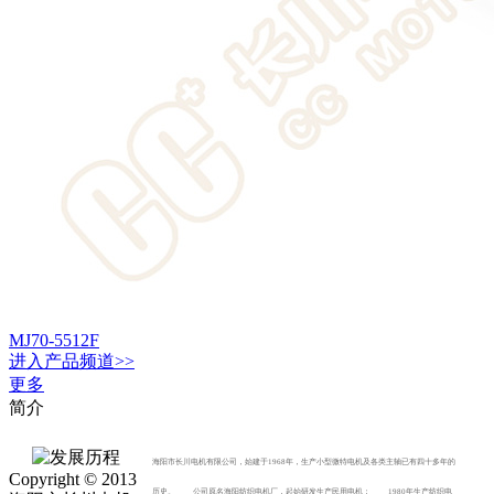
MJ70-5512F
进入
产品
频道>>
更多
简介
海阳市长川电机有限公司，始建于1968年，生产小型微特电机及各类主轴已有四十多年的
Copyright © 2013
历史。 公司原名海阳纺织电机厂，起始研发生产民用电机； 1980年生产纺织电