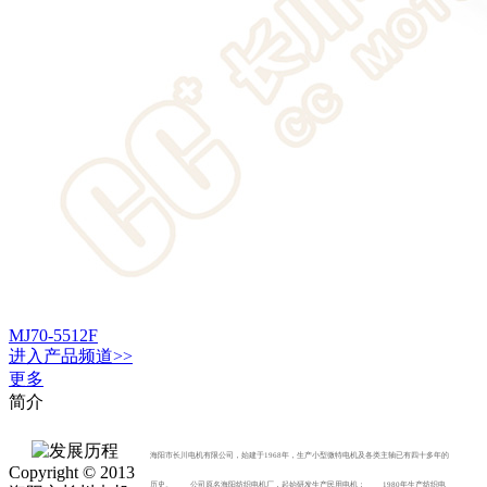
MJ70-5512F
进入
产品
频道>>
更多
简介
海阳市长川电机有限公司，始建于1968年，生产小型微特电机及各类主轴已有四十多年的
Copyright © 2013
历史。 公司原名海阳纺织电机厂，起始研发生产民用电机； 1980年生产纺织电