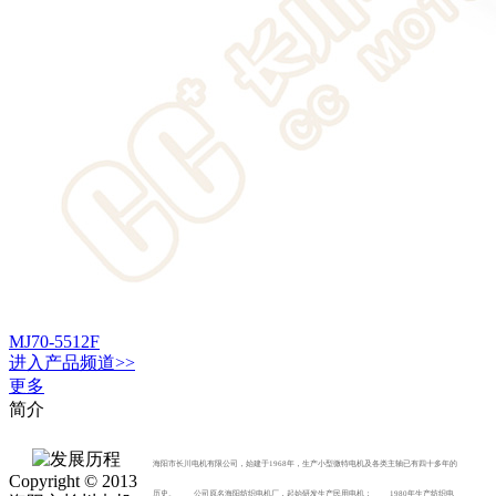
MJ70-5512F
进入
产品
频道>>
更多
简介
海阳市长川电机有限公司，始建于1968年，生产小型微特电机及各类主轴已有四十多年的
Copyright © 2013
历史。 公司原名海阳纺织电机厂，起始研发生产民用电机； 1980年生产纺织电