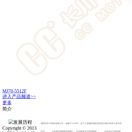
MJ70-5512F
进入
产品
频道>>
更多
简介
海阳市长川电机有限公司，始建于1968年，生产小型微特电机及各类主轴已有四十多年的
Copyright © 2013
历史。 公司原名海阳纺织电机厂，起始研发生产民用电机； 1980年生产纺织电