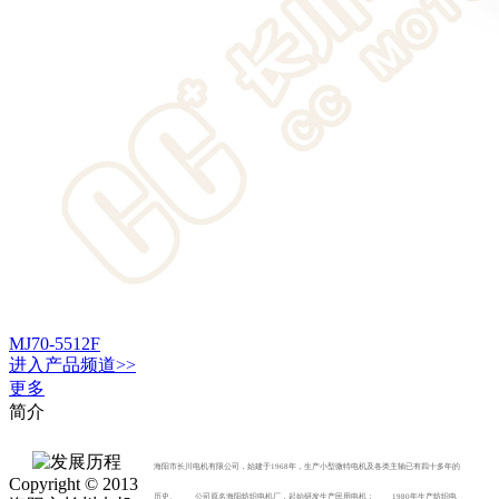
MJ70-5512F
进入
产品
频道>>
更多
简介
海阳市长川电机有限公司，始建于1968年，生产小型微特电机及各类主轴已有四十多年的
Copyright © 2013
历史。 公司原名海阳纺织电机厂，起始研发生产民用电机； 1980年生产纺织电