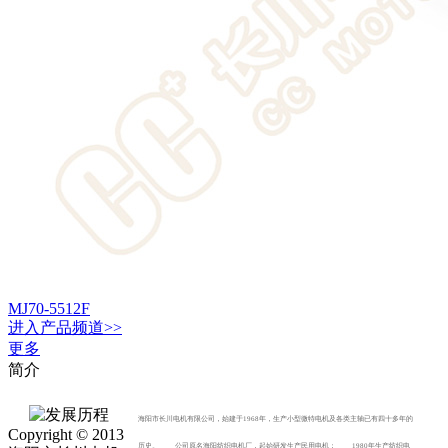
MJ70-5512F
进入
产品
频道>>
更多
简介
海阳市长川电机有限公司，始建于1968年，生产小型微特电机及各类主轴已有四十多年的
Copyright © 2013
历史。 公司原名海阳纺织电机厂，起始研发生产民用电机； 1980年生产纺织电