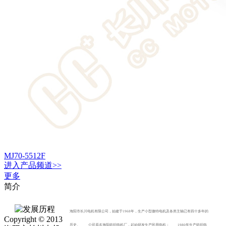
MJ70-5512F
进入
产品
频道>>
更多
简介
海阳市长川电机有限公司，始建于1968年，生产小型微特电机及各类主轴已有四十多年的
Copyright © 2013
历史。 公司原名海阳纺织电机厂，起始研发生产民用电机； 1980年生产纺织电