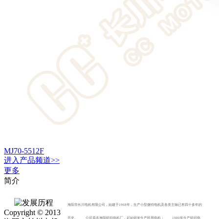
MJ70-5512F
进入
产品
频道>>
更多
简介
海阳市长川电机有限公司，始建于1968年，生产小型微特电机及各类主轴已有四十多年的
Copyright © 2013
历史。 公司原名海阳纺织电机厂，起始研发生产民用电机； 1980年生产纺织电