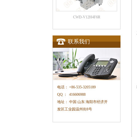
CWD-V12H4F6R
联系我们
电话：
+86-535-3205189
QQ ：
416606988
地址：
中国 山东 海阳市经济开
发区工业园温州街
8
号