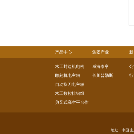
产品中心
集团产业
新
木工封边机电机
威海泰亨
公
雕刻机电主轴
长川普勒斯
行
自动换刀电主轴
木工数控排钻组
剪叉式高空平台作业电机
直流伺服电机
交流伺服电机
主轴系列
地址：中国 山