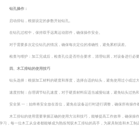
钻孔操作：
启动排钻，根据设定的参数开始钻孔。
在钻孔过程中，保持双手远离运动部件，确保操作安全。
对于需要多次定位钻孔的情况，确保每次定位的准确性，避免累积误差。
检查与维护：加工完成后，检查孔位是否符合要求，清理钻屑，对设备进行必
四、木工排钻的使用技巧
钻头选择：根据加工材料的硬度和厚度，选择合适的钻头，避免使用过小或过
速度控制：合理调节钻孔速度，对于硬质材料应适当减慢钻速，避免钻头过热
安全第 一：始终将安全放在首位，避免在设备运行时进行调整，确保所有操作
木工排钻的使用需要掌握正确的使用方法和技巧，能够提高工作效率，确保操
学习，每一位木工从业者都能够成为熟练驾驭木工排钻的高手，为家具制造和木工制