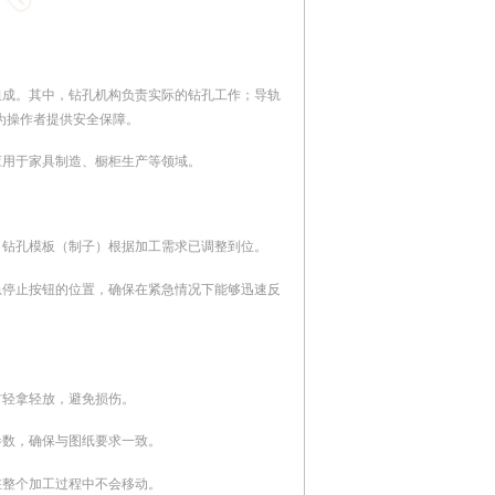
组成。其中，钻孔机构负责实际的钻孔工作；导轨
为操作者提供安全保障。
应用于家具制造、橱柜生产等领域。
，钻孔模板（制子）根据加工需求已调整到位。
急停止按钮的位置，确保在紧急情况下能够迅速反
材轻拿轻放，避免损伤。
参数，确保与图纸要求一致。
在整个加工过程中不会移动。