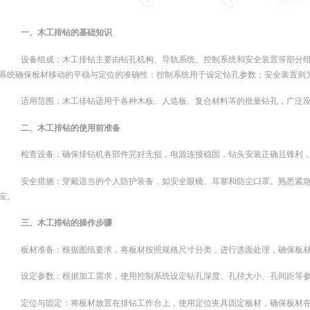
一、木工排钻的基础知识
设备组成：木工排钻主要由钻孔机构、导轨系统、控制系统和安全装置等部分
系统确保板材移动的平稳与定位的准确性；控制系统用于设定钻孔参数；安全装置则
适用范围：木工排钻适用于各种木板、人造板、复合材料等的批量钻孔，广泛
二、木工排钻的使用前准备
检查设备：确保排钻机各部件完好无损，电源连接稳固，钻头安装正确且锋利
安全措施：穿戴适当的个人防护装备，如安全眼镜、耳塞和防尘口罩。熟悉紧
应。
三、木工排钻的操作步骤
板材准备：根据图纸要求，将板材按照规格尺寸分类，进行选面处理，确保板
设定参数：根据加工需求，使用控制系统设定钻孔深度、孔径大小、孔间距等
定位与固定：将板材放置在排钻工作台上，使用定位夹具固定板材，确保板材