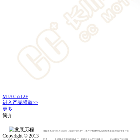
MJ70-5512F
进入
产品
频道>>
更多
简介
海阳市长川电机有限公司，始建于1968年，生产小型微特电机及各类主轴已有四十多年的
Copyright © 2013
历史。 公司原名海阳纺织电机厂，起始研发生产民用电机； 1980年生产纺织电