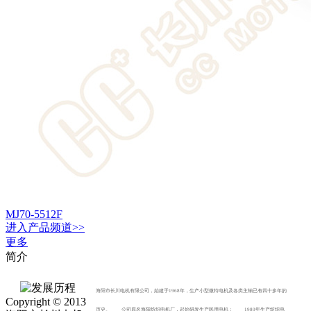
MJ70-5512F
进入
产品
频道>>
更多
简介
海阳市长川电机有限公司，始建于1968年，生产小型微特电机及各类主轴已有四十多年的
Copyright © 2013
历史。 公司原名海阳纺织电机厂，起始研发生产民用电机； 1980年生产纺织电