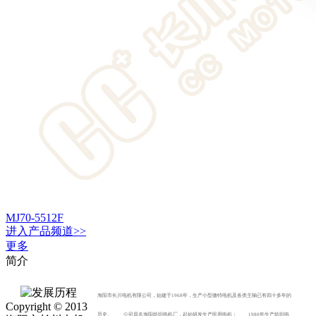
MJ70-5512F
进入
产品
频道>>
更多
简介
海阳市长川电机有限公司，始建于1968年，生产小型微特电机及各类主轴已有四十多年的
Copyright © 2013
历史。 公司原名海阳纺织电机厂，起始研发生产民用电机； 1980年生产纺织电