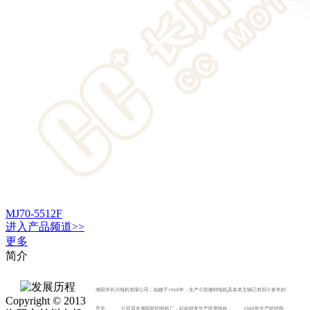
MJ70-5512F
进入
产品
频道>>
更多
简介
海阳市长川电机有限公司，始建于1968年，生产小型微特电机及各类主轴已有四十多年的
Copyright © 2013
历史。 公司原名海阳纺织电机厂，起始研发生产民用电机； 1980年生产纺织电