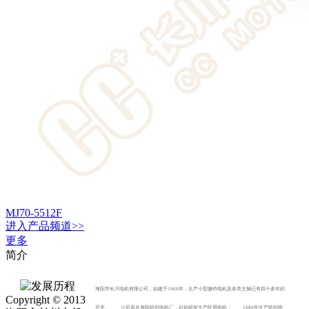
MJ70-5512F
进入
产品
频道>>
更多
简介
海阳市长川电机有限公司，始建于1968年，生产小型微特电机及各类主轴已有四十多年的
Copyright © 2013
历史。 公司原名海阳纺织电机厂，起始研发生产民用电机； 1980年生产纺织电