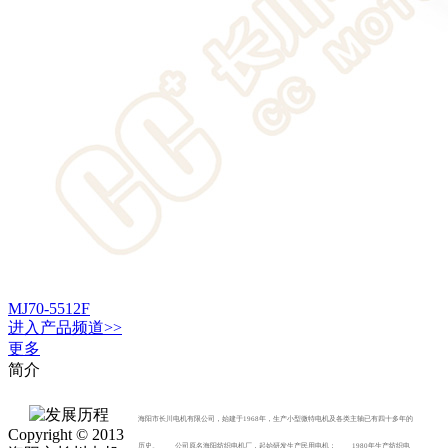
MJ70-5512F
进入
产品
频道>>
更多
简介
海阳市长川电机有限公司，始建于1968年，生产小型微特电机及各类主轴已有四十多年的
Copyright © 2013
历史。 公司原名海阳纺织电机厂，起始研发生产民用电机； 1980年生产纺织电