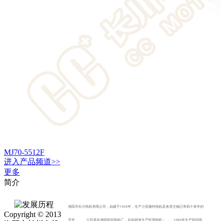
MJ70-5512F
进入
产品
频道>>
更多
简介
海阳市长川电机有限公司，始建于1968年，生产小型微特电机及各类主轴已有四十多年的
Copyright © 2013
历史。 公司原名海阳纺织电机厂，起始研发生产民用电机； 1980年生产纺织电