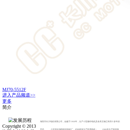
MJ70-5512F
进入
产品
频道>>
更多
简介
海阳市长川电机有限公司，始建于1968年，生产小型微特电机及各类主轴已有四十多年的
Copyright © 2013
历史。 公司原名海阳纺织电机厂，起始研发生产民用电机； 1980年生产纺织电