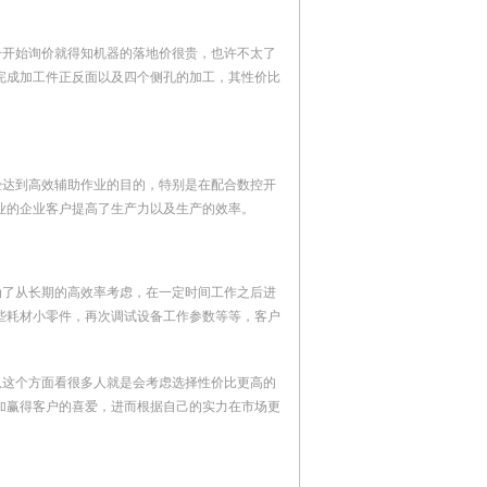
一开始询价就得知机器的落地价很贵，也许不太了
完成加工件正反面以及四个侧孔的加工，其性价比
经达到高效辅助作业的目的，特别是在配合数控开
业的企业客户提高了生产力以及生产的效率。
为了从长期的高效率考虑，在一定时间工作之后进
些耗材小零件，再次调试设备工作参数等等，客户
从这个方面看很多人就是会考虑选择性价比更高的
加赢得客户的喜爱，进而根据自己的实力在市场更