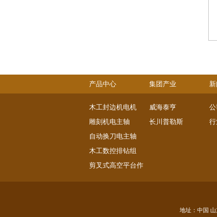
产品中心
集团产业
新
木工封边机电机
威海泰亨
公
雕刻机电主轴
长川普勒斯
行
自动换刀电主轴
木工数控排钻组
剪叉式高空平台作业电机
直流伺服电机
交流伺服电机
主轴系列
地址：中国 山