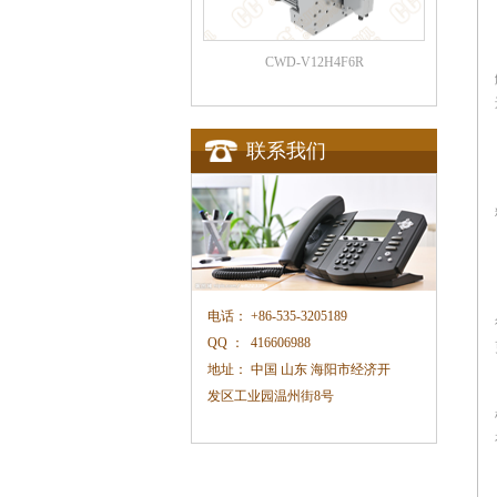
CWD-V12H4F6R
联系我们
电话：
+86-535-3205189
QQ ：
416606988
地址：
中国 山东 海阳市经济开
发区工业园温州街
8
号