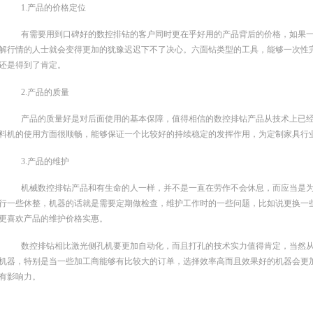
1.产品的价格定位
有需要用到口碑好的数控排钻的客户同时更在乎好用的产品背后的价格，如果
解行情的人士就会变得更加的犹豫迟迟下不了决心。六面钻类型的工具，能够一次性
还是得到了肯定。
2.产品的质量
产品的质量好是对后面使用的基本保障，值得相信的数控排钻产品从技术上已
料机的使用方面很顺畅，能够保证一个比较好的持续稳定的发挥作用，为定制家具行
3.产品的维护
机械数控排钻产品和有生命的人一样，并不是一直在劳作不会休息，而应当是
行一些休整，机器的话就是需要定期做检查，维护工作时的一些问题，比如说更换一
更喜欢产品的维护价格实惠。
数控排钻相比激光侧孔机要更加自动化，而且打孔的技术实力值得肯定，当然
机器，特别是当一些加工商能够有比较大的订单，选择效率高而且效果好的机器会更
有影响力。