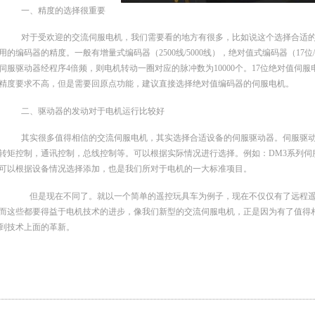
一、精度的选择很重要
对于受欢迎的交流伺服电机，我们需要看的地方有很多，比如说这个选择合适
用的编码器的精度。一般有增量式编码器（2500线/5000线），绝对值式编码器（17位/2
伺服驱动器经程序4倍频，则电机转动一圈对应的脉冲数为10000个。17位绝对值伺服
精度要求不高，但是需要回原点功能，建议直接选择绝对值编码器的伺服电机。
二、驱动器的发动对于电机运行比较好
其实很多值得相信的交流伺服电机，其实选择合适设备的伺服驱动器。伺服驱
转矩控制，通讯控制，总线控制等。可以根据实际情况进行选择。例如：DM3系列伺
可以根据设备情况选择添加，也是我们所对于电机的一大标准项目。
但是现在不同了。就以一个简单的遥控玩具车为例子，现在不仅仅有了远程遥
而这些都要得益于电机技术的进步，像我们新型的交流伺服电机，正是因为有了值得
到技术上面的革新。