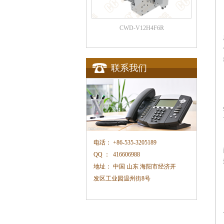
CWD-V12H4F6R
联系我们
电话：
+86-535-3205189
QQ ：
416606988
地址：
中国 山东 海阳市经济开
发区工业园温州街
8
号