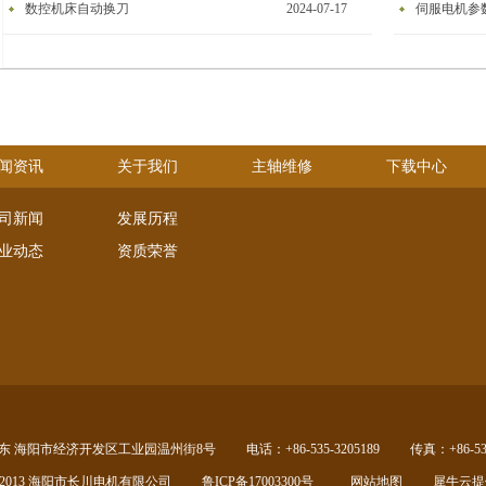
数控机床自动换刀
2024-07-17
伺服电机参
闻资讯
关于我们
主轴维修
下载中心
司新闻
发展历程
业动态
资质荣誉
东 海阳市经济开发区工业园温州街8号
电话：+86-535-3205189
传真：+86-535
005 - 2013 海阳市长川电机有限公司
鲁ICP备17003300号
网站地图
犀牛云提