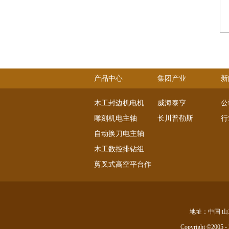
产品中心
集团产业
新
木工封边机电机
威海泰亨
公
雕刻机电主轴
长川普勒斯
行
自动换刀电主轴
木工数控排钻组
剪叉式高空平台作业电机
直流伺服电机
交流伺服电机
主轴系列
地址：中国 山
直线电机
Copyright ©2