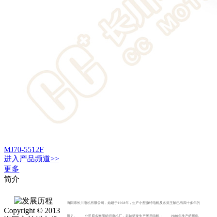
MJ70-5512F
进入
产品
频道>>
更多
简介
海阳市长川电机有限公司，始建于1968年，生产小型微特电机及各类主轴已有四十多年的
Copyright © 2013
历史。 公司原名海阳纺织电机厂，起始研发生产民用电机； 1980年生产纺织电