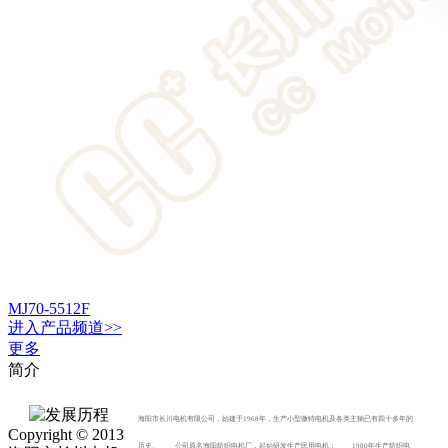
MJ70-5512F
进入
产品
频道>>
更多
简介
海阳市长川电机有限公司，始建于1968年，生产小型微特电机及各类主轴已有四十多年的
Copyright © 2013
历史。 公司原名海阳纺织电机厂，起始研发生产民用电机； 1980年生产纺织电