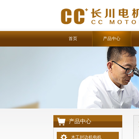
首页
产品中心
产品中心
木工封边机电机