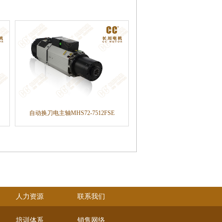
自动换刀电主轴MHS72-7512FSE
人力资源
联系我们
培训体系
销售网络