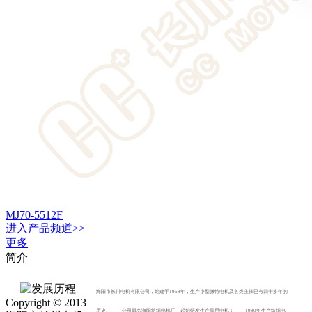
MJ70-5512F
进入
产品
频道>>
更多
简介
海阳市长川电机有限公司，始建于1968年，生产小型微特电机及各类主轴已有四十多年的
Copyright © 2013
历史。 公司原名海阳纺织电机厂，起始研发生产民用电机； 1980年生产纺织电