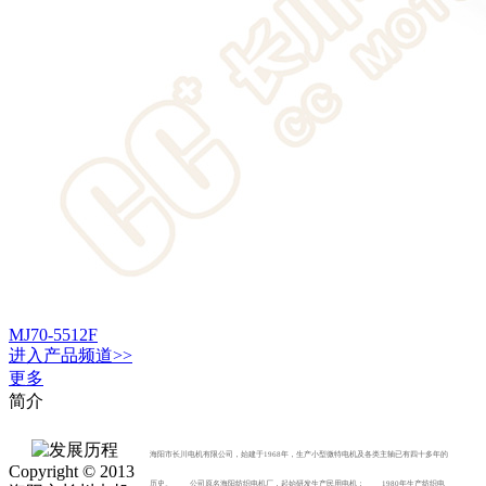
MJ70-5512F
进入
产品
频道>>
更多
简介
海阳市长川电机有限公司，始建于1968年，生产小型微特电机及各类主轴已有四十多年的
Copyright © 2013
历史。 公司原名海阳纺织电机厂，起始研发生产民用电机； 1980年生产纺织电