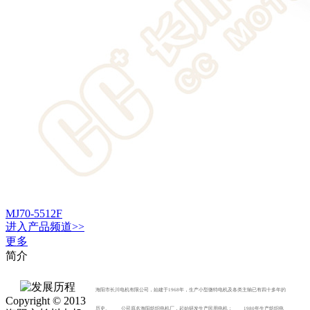
MJ70-5512F
进入
产品
频道>>
更多
简介
海阳市长川电机有限公司，始建于1968年，生产小型微特电机及各类主轴已有四十多年的
Copyright © 2013
历史。 公司原名海阳纺织电机厂，起始研发生产民用电机； 1980年生产纺织电