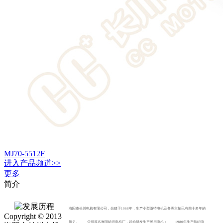
MJ70-5512F
进入
产品
频道>>
更多
简介
海阳市长川电机有限公司，始建于1968年，生产小型微特电机及各类主轴已有四十多年的
Copyright © 2013
历史。 公司原名海阳纺织电机厂，起始研发生产民用电机； 1980年生产纺织电