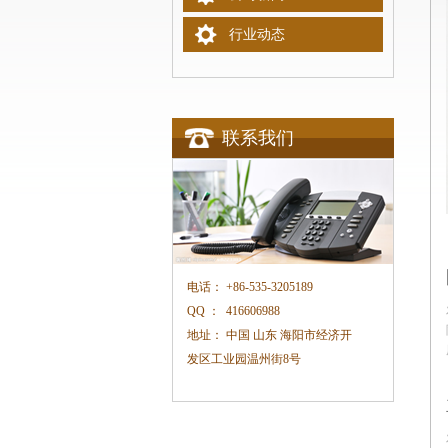
行业动态
联系我们
电话：
+86-535-3205189
QQ ：
416606988
地址：
中国 山东 海阳市经济开
发区工业园温州街
8
号