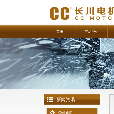
首页
产品中心
新闻资讯
公司新闻