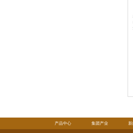
产品中心
集团产业
新