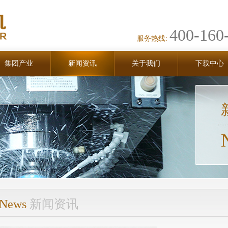
400-160
服务热线:
集团产业
新闻资讯
关于我们
下载中心
News
新闻资讯