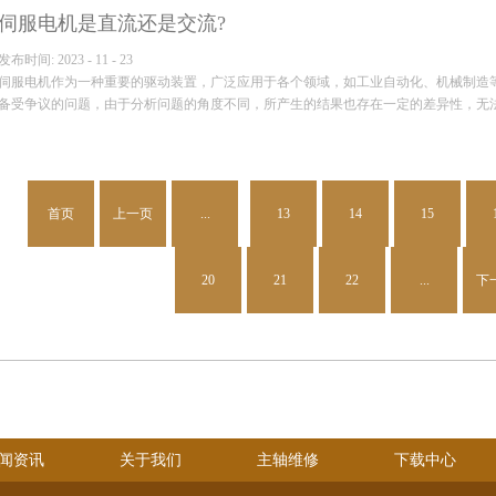
伺服电机是直流还是交流?
...
发布时间:
2023
-
11
-
23
伺服电机作为一种重要的驱动装置，广泛应用于各个领域，如工业自动化、机械制造
备受争议的问题，由于分析问题的角度不同，所产生的结果也存在一定的差异性，无法形
...
首页
上一页
...
13
14
15
20
21
22
...
下
闻资讯
关于我们
主轴维修
下载中心