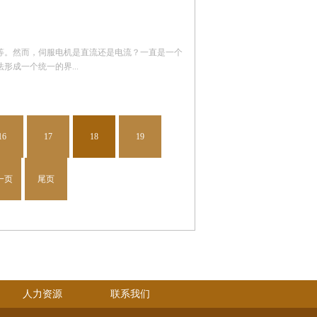
等。然而，伺服电机是直流还是电流？一直是一个
成一个统一的界...
16
17
18
19
一页
尾页
人力资源
联系我们