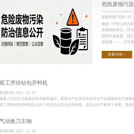
危险废物污染
发布时间:
2026
-
07
-
根据《中华人民共和
体废物的单位，应当
接受社会监督，我公
受监督。一、公司基本
查看详情>>
..
双工序排钻包开料机
发布时间:
2023
-
12
-
07
随着人们对生活质量的追求越来越高，家具生产企业也开始关注产品质量和生产效率
双工序排钻包开料机怎么样？其实无论是从技术角度，还是从生产效率上来看，选择这种
气动换刀主轴
...
发布时间:
2023
-
12
-
06