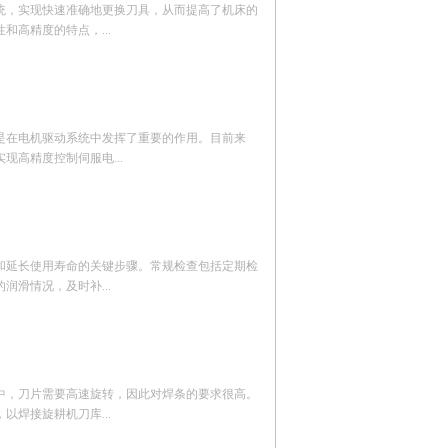
统，实现快速准确地更换刀具，从而提高了机床的
高精度的特点，...
是在电机驱动系统中发挥了重要的作用。目前来
高精度控制伺服电...
和延长使用寿命的关键步骤。常规检查包括定期检
滑情况，及时补...
中，刀片需要高速旋转，因此对焊条的要求很高。
焊接旋耕机刀库...