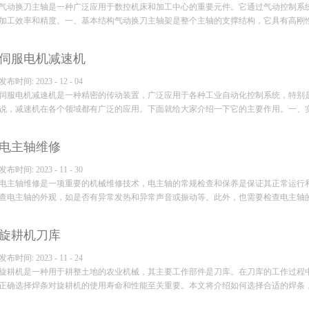
气动换刀主轴是一种广泛应用于数控机床和加工中心的重要元件。它通过气动控制系
加工效率和精度。一、基本结构气动换刀主轴架是整个主轴的支撑结构，它具有高刚性和
伺服电机减速机
...
发布时间:
2023
-
12
-
04
伺服电机减速机是一种精密的传动装置，广泛应用于各种工业自动化控制系统，特别
说，减速机在各个领域都有广泛的应用。下面就给大家介绍一下它的主要作用。一、实现
电主轴维修
...
发布时间:
2023
-
11
-
30
电主轴维修是一项重要的机械维修技术，电主轴的常规检查和保养是保证其正常运行
查电主轴的外观，如是否有异常发热和异常声音或振动等。此外，也需要检查电主轴的润
旋耕机刀库
...
发布时间:
2023
-
11
-
24
旋耕机是一种用于耕整土地的农业机械，其主要工作部件是刀库。在刀库的工作过程
正确选择焊条对旋耕机的使用寿命和性能至关重要。本文将介绍如何选择合适的焊条，以