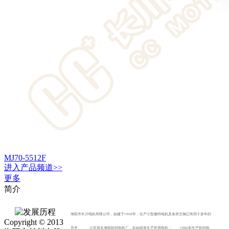
MJ70-5512F
进入
产品
频道>>
更多
简介
海阳市长川电机有限公司，始建于1968年，生产小型微特电机及各类主轴已有四十多年的
Copyright © 2013
历史。 公司原名海阳纺织电机厂，起始研发生产民用电机； 1980年生产纺织电