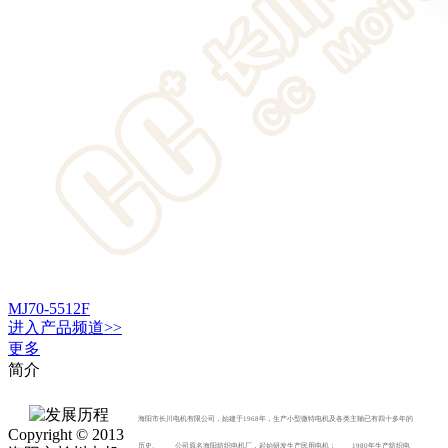
MJ70-5512F
进入
产品
频道>>
更多
简介
海阳市长川电机有限公司，始建于1968年，生产小型微特电机及各类主轴已有四十多年的
Copyright © 2013
历史。 公司原名海阳纺织电机厂，起始研发生产民用电机； 1980年生产纺织电