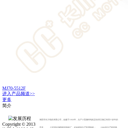
MJ70-5512F
进入
产品
频道>>
更多
简介
海阳市长川电机有限公司，始建于1968年，生产小型微特电机及各类主轴已有四十多年的
Copyright © 2013
历史。 公司原名海阳纺织电机厂，起始研发生产民用电机； 1980年生产纺织电