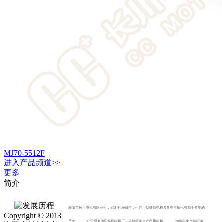
MJ70-5512F
进入
产品
频道>>
更多
简介
海阳市长川电机有限公司，始建于1968年，生产小型微特电机及各类主轴已有四十多年的
Copyright © 2013
历史。 公司原名海阳纺织电机厂，起始研发生产民用电机； 1980年生产纺织电