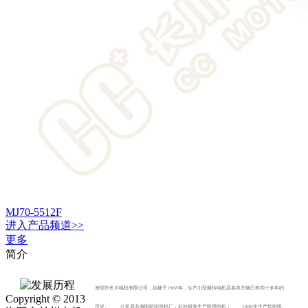
MJ70-5512F
进入
产品
频道>>
更多
简介
海阳市长川电机有限公司，始建于1968年，生产小型微特电机及各类主轴已有四十多年的
Copyright © 2013
历史。 公司原名海阳纺织电机厂，起始研发生产民用电机； 1980年生产纺织电