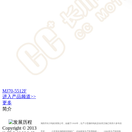
MJ70-5512F
进入
产品
频道>>
更多
简介
海阳市长川电机有限公司，始建于1968年，生产小型微特电机及各类主轴已有四十多年的
Copyright © 2013
历史。 公司原名海阳纺织电机厂，起始研发生产民用电机； 1980年生产纺织电