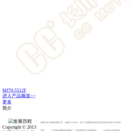
MJ70-5512F
进入
产品
频道>>
更多
简介
海阳市长川电机有限公司，始建于1968年，生产小型微特电机及各类主轴已有四十多年的
Copyright © 2013
历史。 公司原名海阳纺织电机厂，起始研发生产民用电机； 1980年生产纺织电