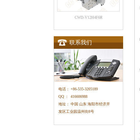
CWD-V12H4F6R
联系我们
电话：
+86-535-3205189
QQ ：
416606988
地址：
中国 山东 海阳市经济开
发区工业园温州街
8
号