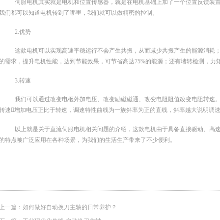
伺服电机其实就是电机和位置传感器，就是在电机基础上加了一个位置反馈装
我们都可以知道电机转到了哪里，我们就可以做精密的控制。
2.优势
这款电机可以实现高速平稳运行不会产生共振，从而减少共振产生的能源消耗
的需求，提升电机性能，达到节能效果，可节省高达75%的能源；还有堵转检测，力
3.转速
我们可以通过改变电枢外加电压、改变励磁磁通、改变电阻阻值改变电阻转速。
转速增加电压正比于转速，调速特性曲线为一族斜率为正的直线，斜率越大说明调
以上就是关于直流伺服电机‍相关问题的介绍，这款电机由于具备直接驱动、高
的特点被广泛应用在各种场景，为我们的生活生产带来了不少便利。
上一篇：
如何做好自动换刀主轴的日常养护？