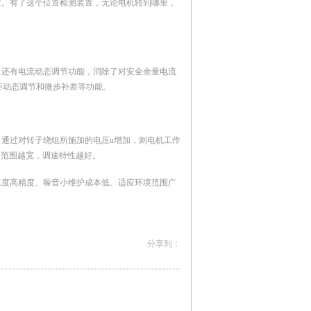
置。有了这个位置检测装置，无论电机转到哪里，
；还有电流动态调节功能，消除了对安全余量电流
矩动态调节和微步补差等功能。
通过对转子绕组所施加的电压u增加，则电机工作
速范围越宽，调速特性越好。
速度高精度、噪音小维护成本低、适应环境范围广