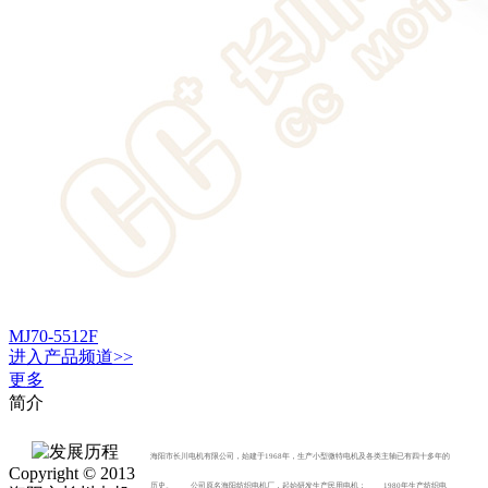
MJ70-5512F
进入
产品
频道>>
更多
简介
海阳市长川电机有限公司，始建于1968年，生产小型微特电机及各类主轴已有四十多年的
Copyright © 2013
历史。 公司原名海阳纺织电机厂，起始研发生产民用电机； 1980年生产纺织电