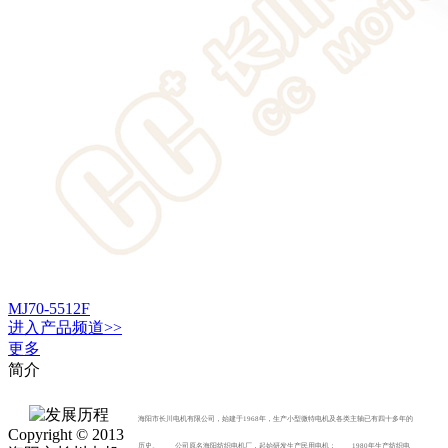
MJ70-5512F
进入
产品
频道>>
更多
简介
海阳市长川电机有限公司，始建于1968年，生产小型微特电机及各类主轴已有四十多年的
Copyright © 2013
历史。 公司原名海阳纺织电机厂，起始研发生产民用电机； 1980年生产纺织电