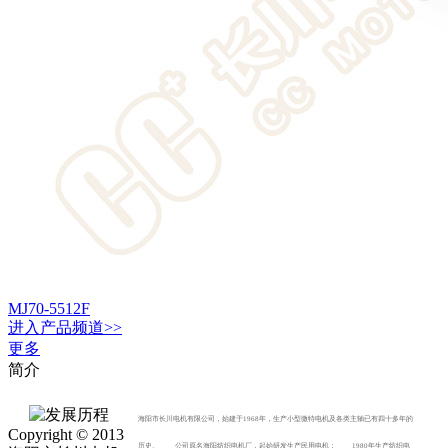
MJ70-5512F
进入
产品
频道>>
更多
简介
海阳市长川电机有限公司，始建于1968年，生产小型微特电机及各类主轴已有四十多年的
Copyright © 2013
历史。 公司原名海阳纺织电机厂，起始研发生产民用电机； 1980年生产纺织电