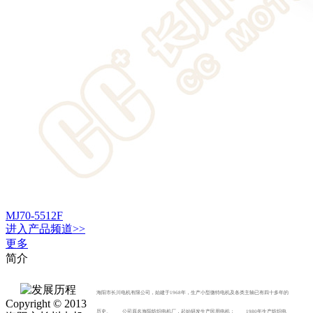
MJ70-5512F
进入
产品
频道>>
更多
简介
海阳市长川电机有限公司，始建于1968年，生产小型微特电机及各类主轴已有四十多年的
Copyright © 2013
历史。 公司原名海阳纺织电机厂，起始研发生产民用电机； 1980年生产纺织电