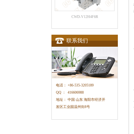
CWD-V12H4F6R
联系我们
电话：
+86-535-3205189
QQ ：
416606988
地址：
中国 山东 海阳市经济开
发区工业园温州街
8
号