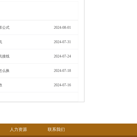
More>
算公式
2024-08-01
机
2024-07-31
机接线
2024-07-24
怎么换
2024-07-18
数
2024-07-16
人力资源
联系我们