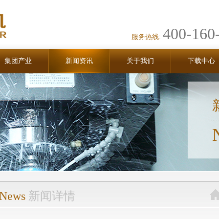
400-160
服务热线:
集团产业
新闻资讯
关于我们
下载中心
News
新闻详情