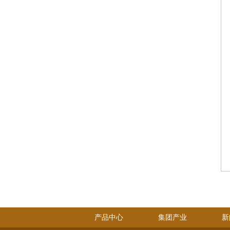
产品中心
集团产业
新