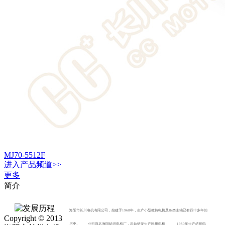
MJ70-5512F
进入
产品
频道>>
更多
简介
海阳市长川电机有限公司，始建于1968年，生产小型微特电机及各类主轴已有四十多年的
Copyright © 2013
历史。 公司原名海阳纺织电机厂，起始研发生产民用电机； 1980年生产纺织电