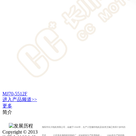
MJ70-5512F
进入
产品
频道>>
更多
简介
海阳市长川电机有限公司，始建于1968年，生产小型微特电机及各类主轴已有四十多年的
Copyright © 2013
历史。 公司原名海阳纺织电机厂，起始研发生产民用电机； 1980年生产纺织电