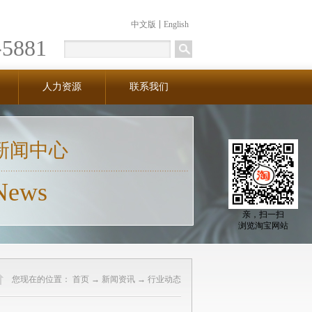
中文版
English
-5881
人力资源
联系我们
新闻中心
News
亲，扫一扫
浏览淘宝网站
您现在的位置：
首页
→
新闻资讯
→
行业动态