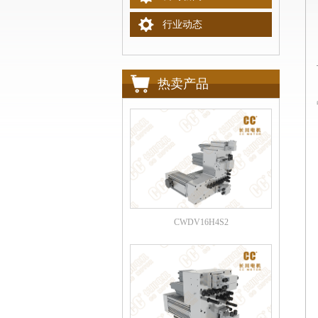
行业动态
热卖产品
CWDV16H4S2