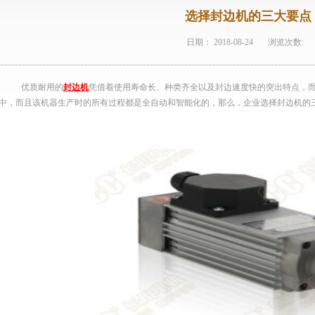
选择封边机的三大要点
日期：
2018-08-24
浏览次数:
优质耐用的
封边机
凭借着使用寿命长、种类齐全以及封边速度快的突出特点，
中，而且该机器生产时的所有过程都是全自动和智能化的，那么，企业选择封边机的