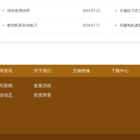
排钻使用说明
2024-07-23
主轴拉刀爪
数控机床自动换刀
2024-07-17
伺服电机参
闻资讯
关于我们
主轴维修
下载中心
司新闻
发展历程
业动态
资质荣誉