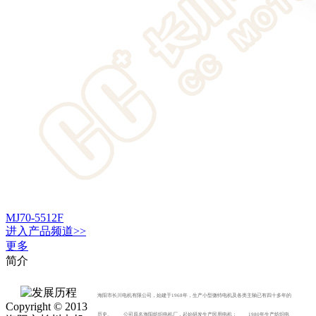
MJ70-5512F
进入
产品
频道>>
更多
简介
海阳市长川电机有限公司，始建于1968年，生产小型微特电机及各类主轴已有四十多年的
Copyright © 2013
历史。 公司原名海阳纺织电机厂，起始研发生产民用电机； 1980年生产纺织电